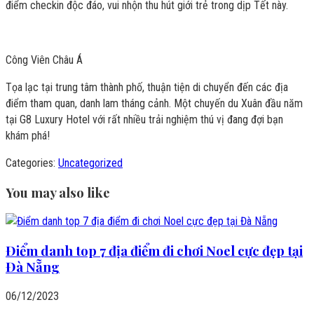
điểm checkin độc đáo, vui nhộn thu hút giới trẻ trong dịp Tết này.
Công Viên Châu Á
Tọa lạc tại trung tâm thành phố, thuận tiện di chuyển đến các địa
điểm tham quan, danh lam tháng cảnh. Một chuyến du Xuân đầu năm
tại G8 Luxury Hotel với rất nhiều trải nghiệm thú vị đang đợi bạn
khám phá!
Categories:
Uncategorized
You may also like
Điểm danh top 7 địa điểm đi chơi Noel cực đẹp tại
Đà Nẵng
06/12/2023