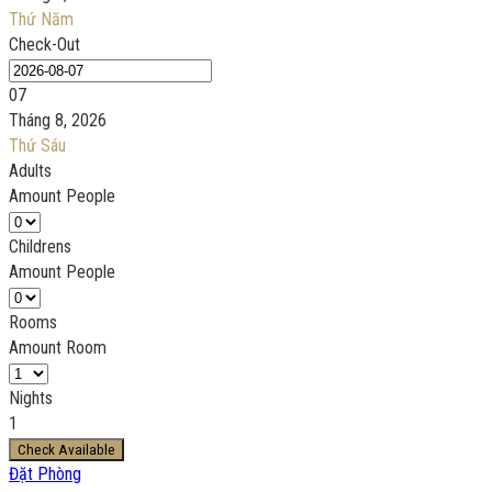
Thứ Năm
Check-Out
07
Tháng 8, 2026
Thứ Sáu
Adults
Amount
People
Childrens
Amount
People
Rooms
Amount
Room
Nights
1
Check Available
Đặt Phòng