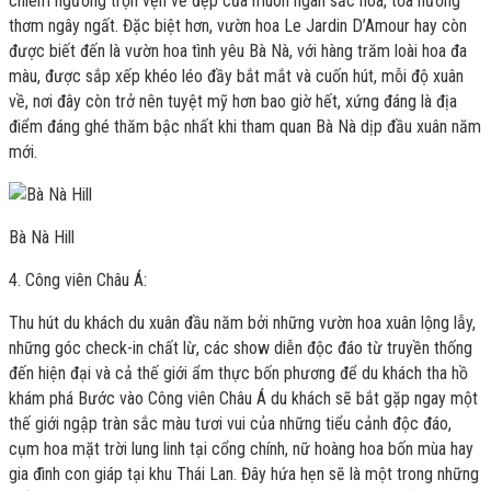
chiêm ngưỡng trọn vẹn vẻ đẹp của muôn ngàn sắc hoa, tỏa hương
thơm ngây ngất. Đặc biệt hơn, vườn hoa Le Jardin D’Amour hay còn
được biết đến là vườn hoa tình yêu Bà Nà, với hàng trăm loài hoa đa
màu, được sắp xếp khéo léo đầy bắt mắt và cuốn hút, mỗi độ xuân
về, nơi đây còn trở nên tuyệt mỹ hơn bao giờ hết, xứng đáng là địa
điểm đáng ghé thăm bậc nhất khi tham quan Bà Nà dịp đầu xuân năm
mới.
Bà Nà Hill
4. Công viên Châu Á:
Thu hút du khách du xuân đầu năm bởi những vườn hoa xuân lộng lẫy,
những góc check-in chất lừ, các show diễn độc đáo từ truyền thống
đến hiện đại và cả thế giới ẩm thực bốn phương để du khách tha hồ
khám phá Bước vào Công viên Châu Á du khách sẽ bắt gặp ngay một
thế giới ngập tràn sắc màu tươi vui của những tiểu cảnh độc đáo,
cụm hoa mặt trời lung linh tại cổng chính, nữ hoàng hoa bốn mùa hay
gia đình con giáp tại khu Thái Lan. Đây hứa hẹn sẽ là một trong những