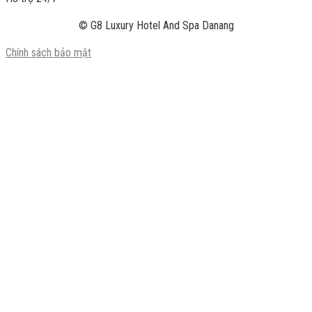
© G8 Luxury Hotel And Spa Danang
Chính sách bảo mật